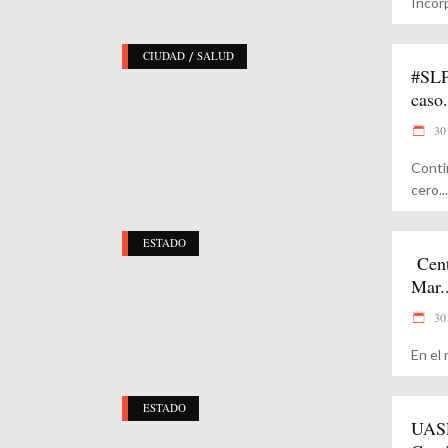
Incor
/
CIUDAD
SALUD
#SLP
caso.
30 
Conti
cero
ESTADO
Cent
Mar..
30 
En el
ESTADO
UASL