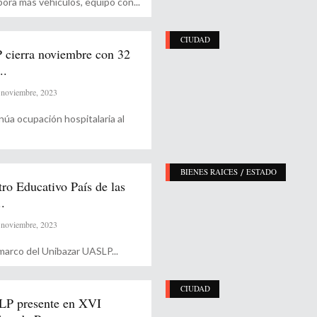
pora más vehículos, equipo con
CIUDAD
 cierra noviembre con 32
..
noviembre, 2023
núa ocupación hospitalaria al
/
BIENES RAICES
ESTADO
ro Educativo País de las
.
noviembre, 2023
 marco del Unibazar UASLP
CIUDAD
P presente en XVI