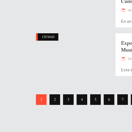
Cumb
30 
En un
CIUDAD
Expos
Munic
29 
Este 
1
2
3
4
5
6
7