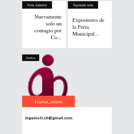
Nota Anterior
Siguiente nota
Nuevamente
Expositores de
solo un
la Feria
contagio por
Municipal...
Co...
Author
kripton_admin
ingenioti.ch@gmail.com