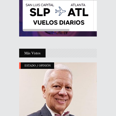
Más Vistos
/
ESTADO
OPINIÓN