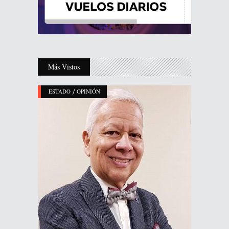
Más Vistos
/
ESTADO
OPINIÓN