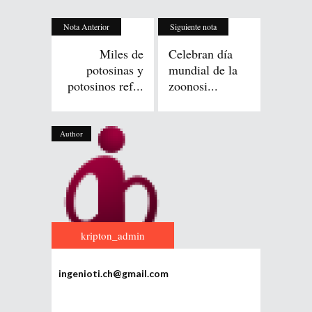
Nota Anterior
Siguiente nota
Miles de
Celebran día
potosinas y
mundial de la
potosinos ref...
zoonosi...
Author
kripton_admin
ingenioti.ch@gmail.com