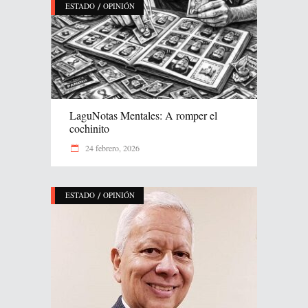
/
ESTADO
OPINIÓN
LaguNotas Mentales: A romper el
cochinito
24 febrero, 2026
/
ESTADO
OPINIÓN