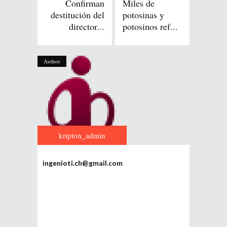
Confirman
Miles de
destitución del
potosinas y
director...
potosinos ref...
Author
kripton_admin
ingenioti.ch@gmail.com