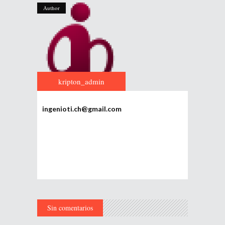
Author
kripton_admin
ingenioti.ch@gmail.com
Sin comentarios