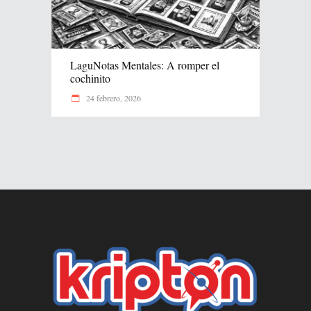
LaguNotas Mentales: A romper el
cochinito
24 febrero, 2026