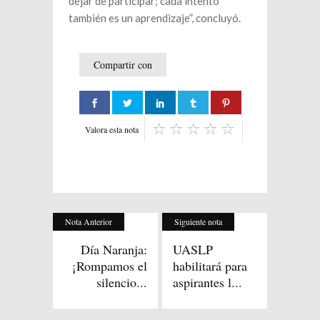
dejar de participar; cada intento
también es un aprendizaje”, concluyó.
Compartir con
Valora esta nota
Nota Anterior
Siguiente nota
Día Naranja:
UASLP
¡Rompamos el
habilitará para
silencio...
aspirantes l...