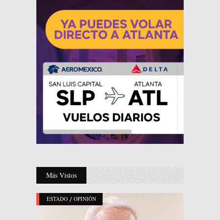
Más Vistos
/
ESTADO
OPINIÓN