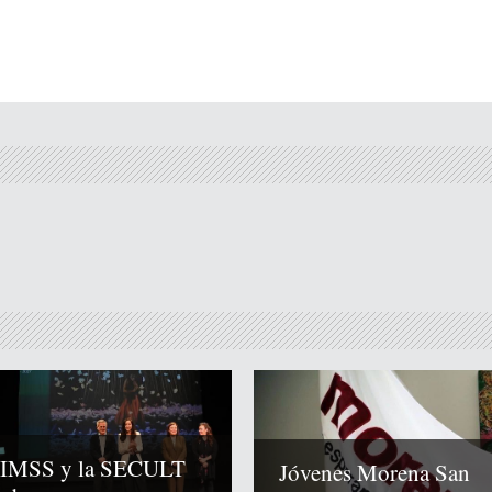
 IMSS y la SECULT
Jóvenes Morena San