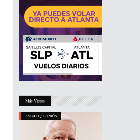
Más Vistos
/
ESTADO
OPINIÓN