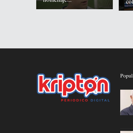
co
Popul