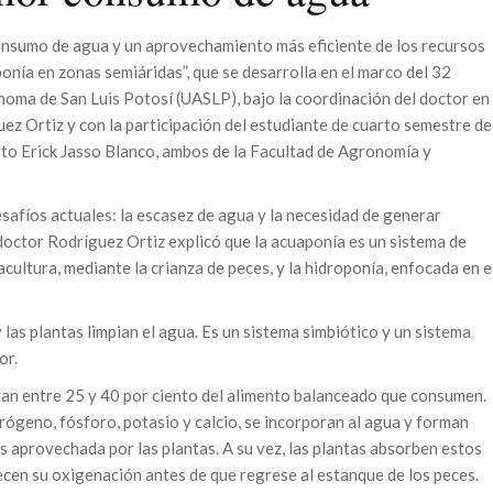
onsumo de agua y un aprovechamiento más eficiente de los recursos
onía en zonas semiáridas”, que se desarrolla en el marco del 32
noma de San Luis Potosí (UASLP), bajo la coordinación del doctor en
z Ortiz y con la participación del estudiante de cuarto semestre de
rto Erick Jasso Blanco, ambos de la Facultad de Agronomía y
esafíos actuales: la escasez de agua y la necesidad de generar
doctor Rodríguez Ortiz explicó que la acuaponía es un sistema de
ultura, mediante la crianza de peces, y la hidroponía, enfocada en e
y las plantas limpian el agua. Es un sistema simbiótico y un sistema
or.
etan entre 25 y 40 por ciento del alimento balanceado que consumen.
rógeno, fósforo, potasio y calcio, se incorporan al agua y forman
s aprovechada por las plantas. A su vez, las plantas absorben estos
ecen su oxigenación antes de que regrese al estanque de los peces.