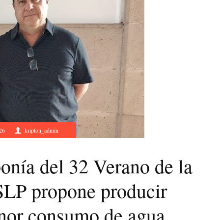
26
kripton_admin
onía del 32 Verano de la
SLP propone producir
nor consumo de agua