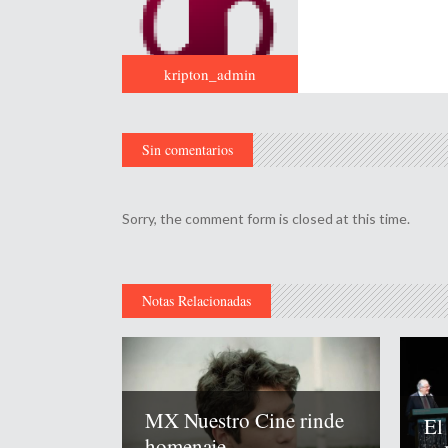
kripton_admin
Sin comentarios
Sorry, the comment form is closed at this time.
Notas Relacionadas
MX Nuestro Cine rinde
El
homenaje...