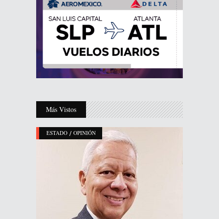
Más Vistos
/
ESTADO
OPINIÓN