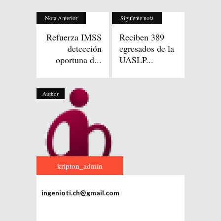
Nota Anterior
Siguiente nota
Refuerza IMSS
Reciben 389
detección
egresados de la
oportuna d...
UASLP...
Author
kripton_admin
ingenioti.ch@gmail.com