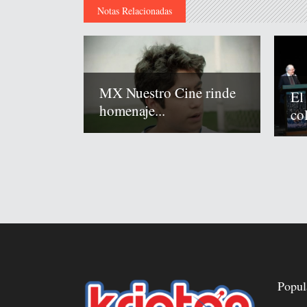
Notas Relacionadas
MX Nuestro Cine rinde
El
homenaje...
co
Popul