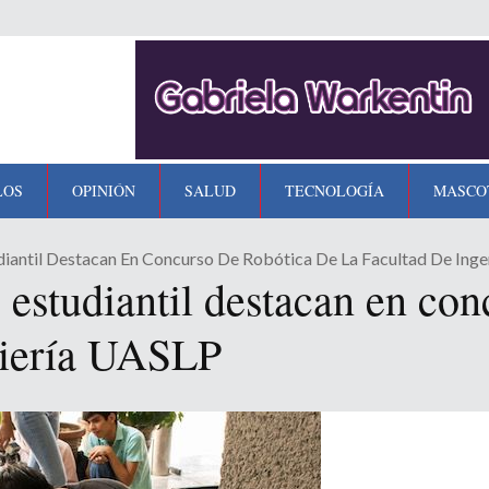
LOS
OPINIÓN
SALUD
TECNOLOGÍA
MASCO
diantil Destacan En Concurso De Robótica De La Facultad De Ing
 estudiantil destacan en con
niería UASLP