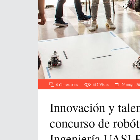
0 Comentarios
617
Vistas
26 mayo, 2
Innovación y talen
concurso de robót
Ingeniería UASL