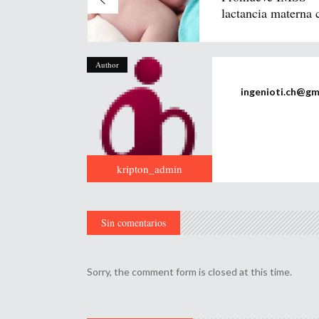
lactancia materna c
Author
ingenioti.ch@gm
kripton_admin
Sin comentarios
Sorry, the comment form is closed at this time.