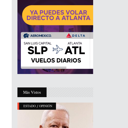
Más Vistos
/
ESTADO
OPINIÓN