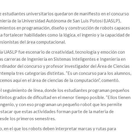
de estudiantes universitarios quedaron de manifiesto en el concurso
eniería de la Universidad Autónoma de San Luis Potosí (UASLP),
imientos en programación, diseño y construcción de robots capaces
a fortalecer habilidades como la lógica, el ingenio y la capacidad de
esionistas del área computacional.
e la UASLP fue escenario de creatividad, tecnología y emoción con
s carreras de Ingeniería en Sistemas Inteligentes e Ingeniería en
rdinador del concurso y profesor investigador del Área de Ciencias
ntempla tres categorías distintas. “Es un concurso para los alumnos,
emos aquí en el área de ciencias de la computación”, comentó.
 el seguimiento de línea, donde los estudiantes programan pequeños
tintos grados de dificultad en el menor tiempo posible. “Ellos tienen
su ingenio, y con eso programan un pequeño robot que les permite
destacar que estas actividades forman parte de la materia de
esde los primeros semestres.
to, en el que los robots deben interpretar marcas y rutas para