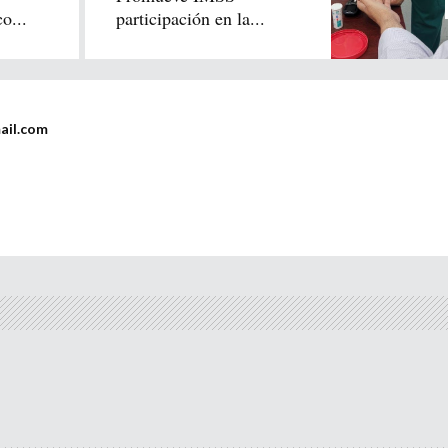
o...
participación en la...
ail.com