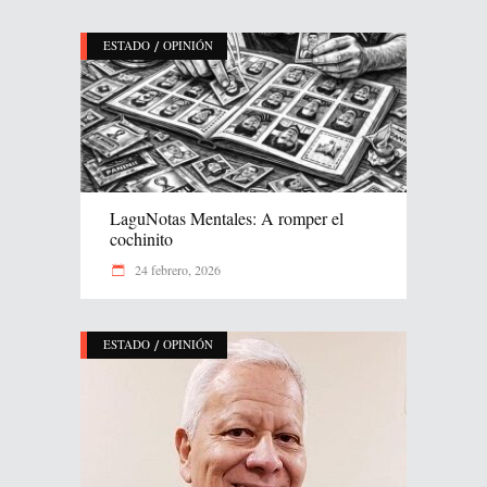
/
ESTADO
OPINIÓN
LaguNotas Mentales: A romper el
cochinito
24 febrero, 2026
/
ESTADO
OPINIÓN