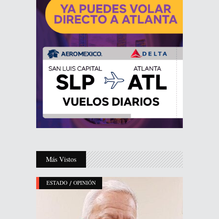
Más Vistos
/
ESTADO
OPINIÓN