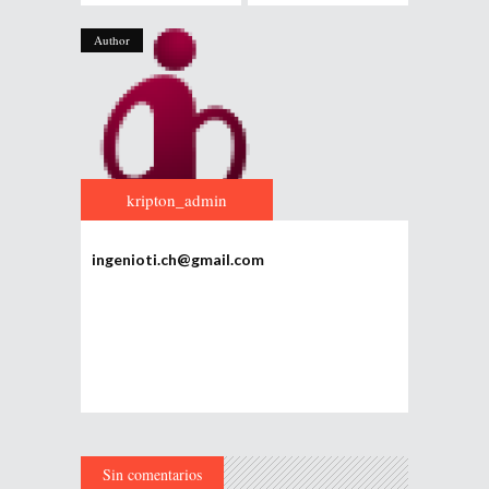
Author
kripton_admin
ingenioti.ch@gmail.com
Sin comentarios