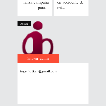
lanza campaña
en accidente de
para...
trá...
Author
kripton_admin
ingenioti.ch@gmail.com