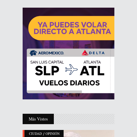
Más Vistos
/
CIUDAD
OPINIÓN