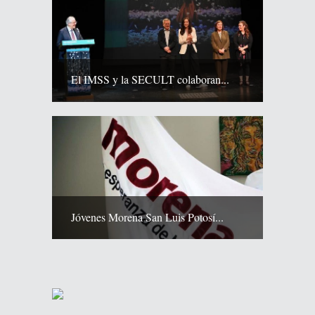
El IMSS y la SECULT colaboran...
Jóvenes Morena San Luis Potosí...