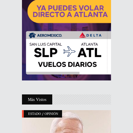
Más Vistos
/
ESTADO
OPINIÓN