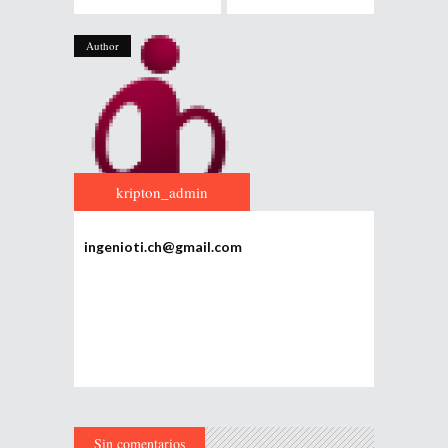
Author
kripton_admin
ingenioti.ch@gmail.com
Sin comentarios