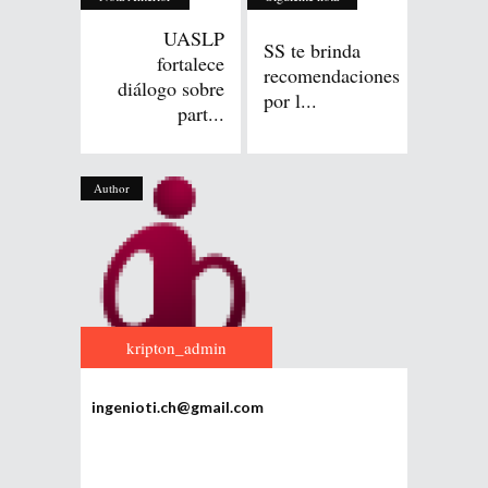
UASLP
SS te brinda
fortalece
recomendaciones
diálogo sobre
por l...
part...
Author
kripton_admin
ingenioti.ch@gmail.com