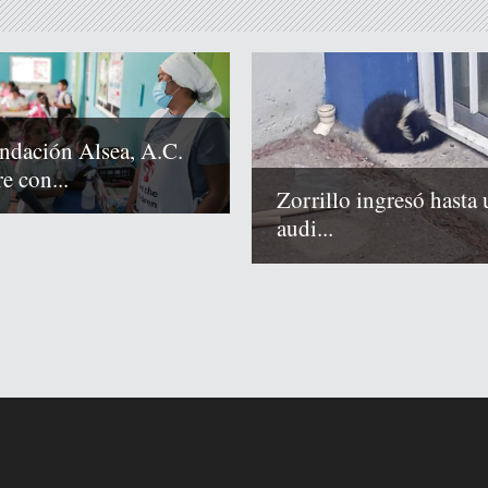
ndación Alsea, A.C.
e con...
Zorrillo ingresó hasta 
audi...