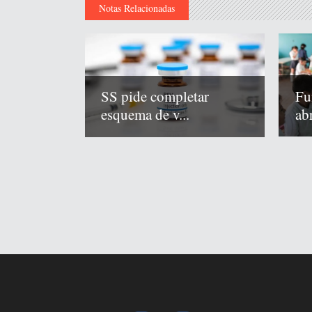
Notas Relacionadas
Fu
SS pide completar
abr
esquema de v...