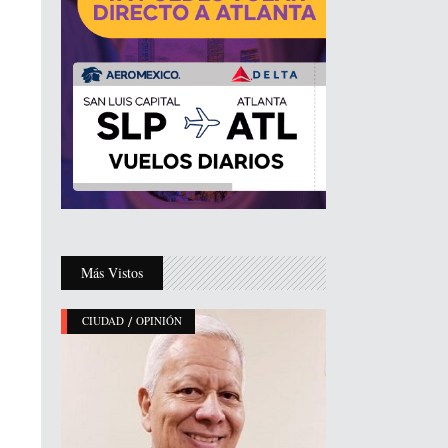
Más Vistos
/
CIUDAD
OPINIÓN