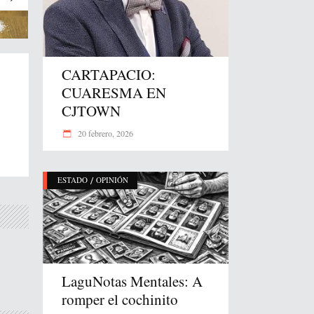
CARTAPACIO:
CUARESMA EN
CJTOWN
20 febrero, 2026
/
ESTADO
OPINIÓN
LaguNotas Mentales: A
romper el cochinito