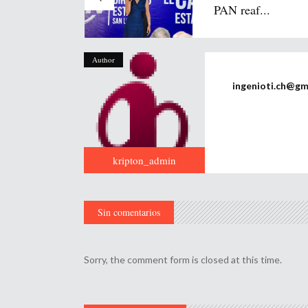
PAN reaf...
Author
ingenioti.ch@gm
kripton_admin
Sin comentarios
Sorry, the comment form is closed at this time.