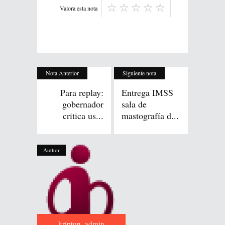
Valora esta nota
Nota Anterior
Siguiente nota
Para replay:
Entrega IMSS
gobernador
sala de
critica us...
mastografía d...
Author
kripton_admin