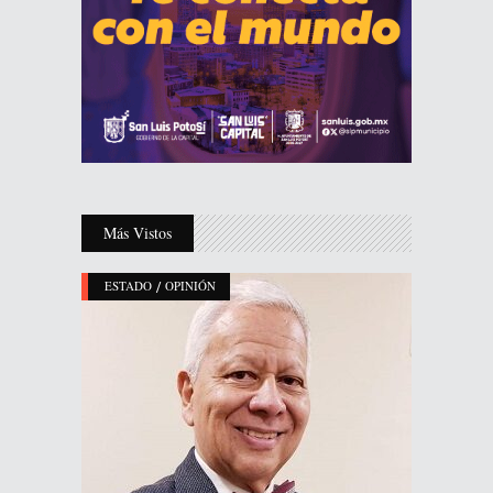
Más Vistos
/
ESTADO
OPINIÓN