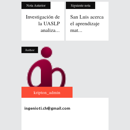
Nota Anterior
Siguiente nota
Investigación de
San Luis acerca
la UASLP
el aprendizaje
analiza...
mat...
Author
kripton_admin
ingenioti.ch@gmail.com