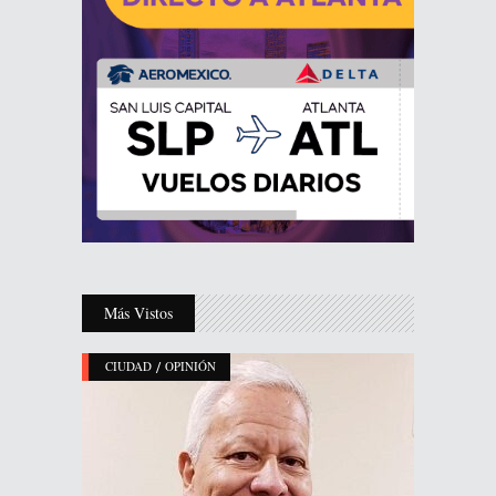
Más Vistos
/
CIUDAD
OPINIÓN