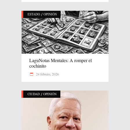
/
ESTADO
OPINIÓN
LaguNotas Mentales: A romper el
cochinito
24 febrero, 2026
/
CIUDAD
OPINIÓN