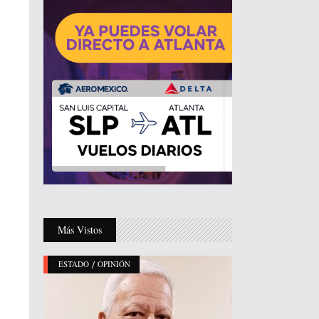
Más Vistos
/
ESTADO
OPINIÓN