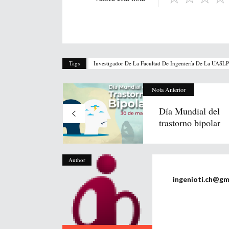
Tags
Investigador De La Facultad De Ingeniería De La UASLP
Nota Anterior
Día Mundial del
trastorno bipolar
Author
ingenioti.ch@gm