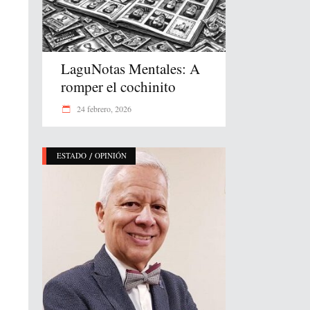
LaguNotas Mentales: A
romper el cochinito
24 febrero, 2026
/
ESTADO
OPINIÓN