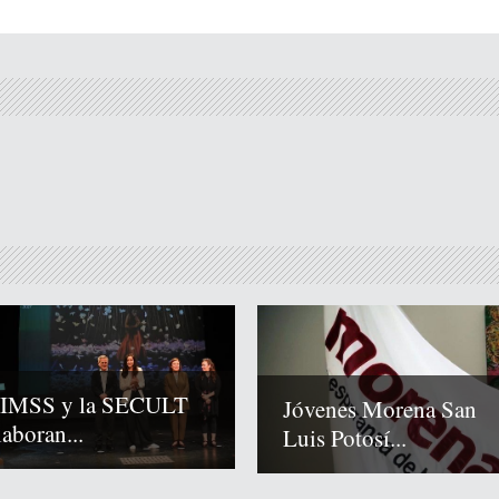
 IMSS y la SECULT
Jóvenes Morena San
laboran...
Luis Potosí...