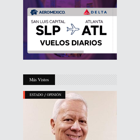
Más Vistos
/
ESTADO
OPINIÓN