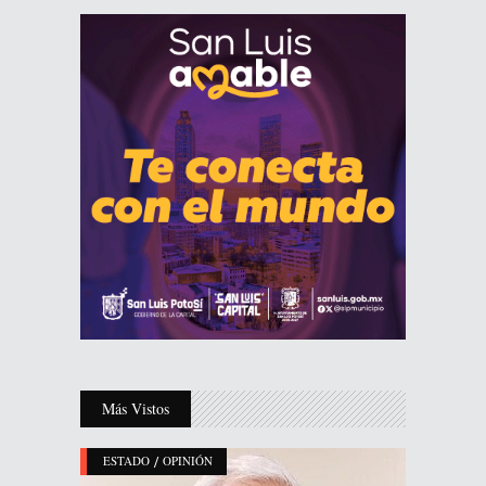
Más Vistos
/
ESTADO
OPINIÓN