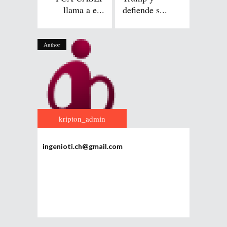
llama a e...
defiende s...
Author
kripton_admin
ingenioti.ch@gmail.com