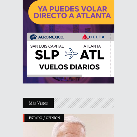
Más Vistos
/
ESTADO
OPINIÓN