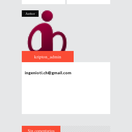
Author
kripton_admin
ingenioti.ch@gmail.com
Sin comentarios