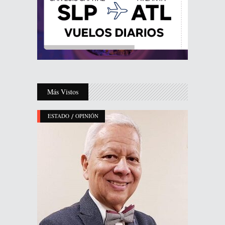
Más Vistos
/
ESTADO
OPINIÓN