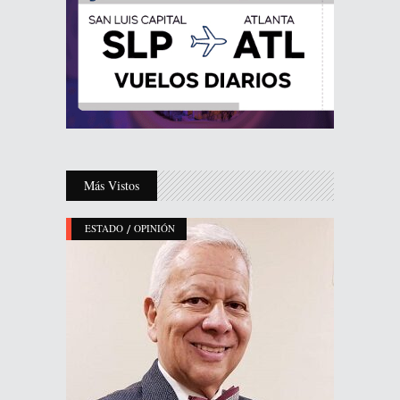
Más Vistos
/
ESTADO
OPINIÓN