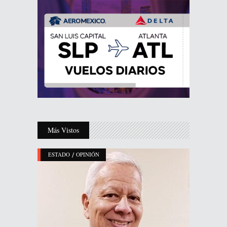
Más Vistos
/
ESTADO
OPINIÓN