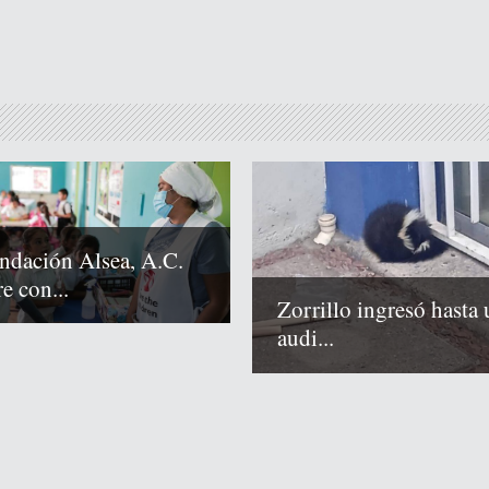
ndación Alsea, A.C.
e con...
Zorrillo ingresó hasta 
audi...