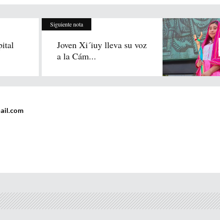
Siguiente nota
ital
Joven Xi´iuy lleva su voz
a la Cám...
ail.com