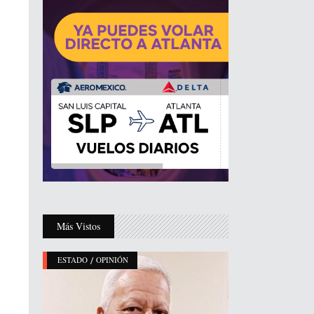
Más Vistos
/
ESTADO
OPINIÓN