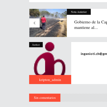
Nota Anterior
Gobierno de la Cap
mantiene al...
Author
ingenioti.ch@gm
kripton_admin
Sin comentarios