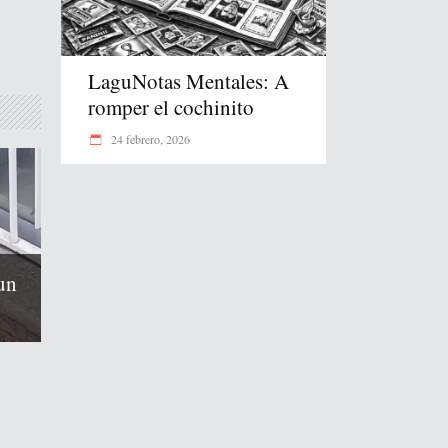
LaguNotas Mentales: A
romper el cochinito
24 febrero, 2026
un