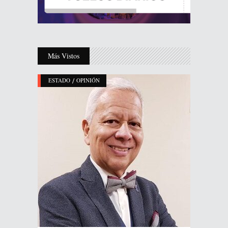
Más Vistos
/
ESTADO
OPINIÓN