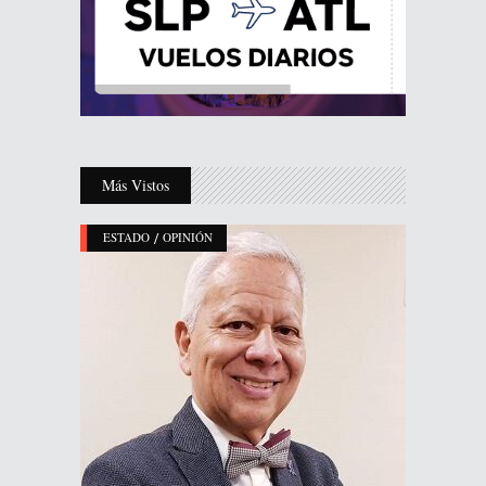
Más Vistos
/
ESTADO
OPINIÓN