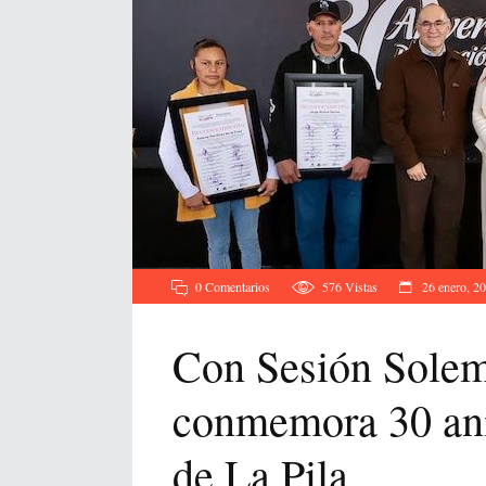
0 Comentarios
576
Vistas
26 enero, 2
Con Sesión Solem
conmemora 30 ani
de La Pila