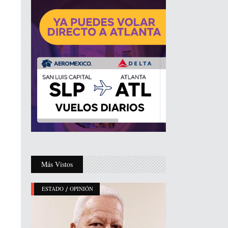
Más Vistos
/
ESTADO
OPINIÓN