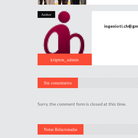
Author
ingenioti.ch@gm
kripton_admin
Sin comentarios
Sorry, the comment form is closed at this time.
Notas Relacionadas