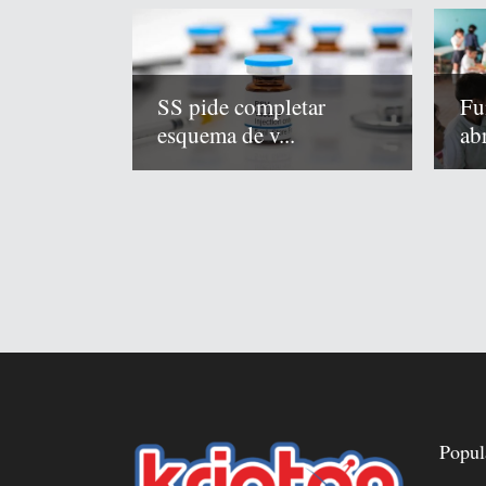
Fu
SS pide completar
abr
esquema de v...
Popul