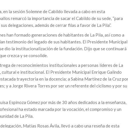
a, en la sesión Solemne de Cabildo llevada a cabo en esta
allos remarcó la importancia de sacar el Cabildo de su sede, “para
 sus delegaciones, además de cerrar filas a favor de La Pila”.
nes han formado generaciones de habitantes de La Pila, así como a
an testimonio del legado de sus habitantes. El Presidente Municipal
e dio la institucionalización de la fundación. Dijo que se continuará
ue crezca y se consolide.
ntrega de reconocimientos institucionales a personas líderes de La
l, cultural e institucional. El Presidente Municipal Enrique Galindo
stacada trayectoria en la docencia; a Sabina Martínez de la Cruz po
es; y a Jorge Rivera Torres por ser un referente del ciclismo y por su
Luisa Espinoza Gómez por más de 30 años dedicados a la enseñanza,
fesional ha estado marcada por la vocación, el compromiso y un
unidad de La Pila.
ta delegación, Matías Rosas Ávila, llevó a cabo una reseña de esta