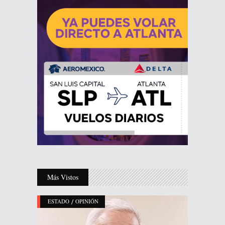
Más Vistos
/
ESTADO
OPINIÓN