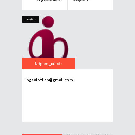
Author
kripton_admin
ingenioti.ch@gmail.com