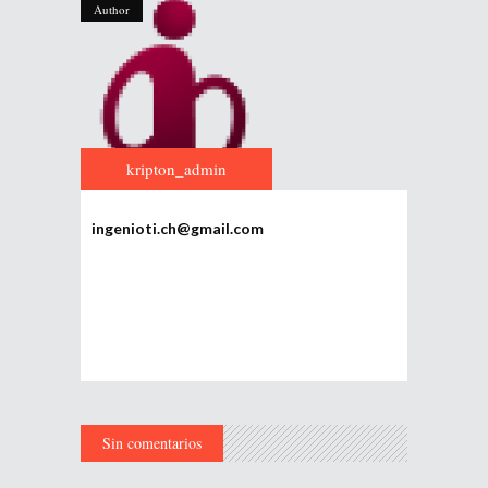
Author
kripton_admin
ingenioti.ch@gmail.com
Sin comentarios