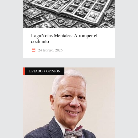
LaguNotas Mentales: A romper el
cochinito
24 febrero, 2026
/
ESTADO
OPINIÓN