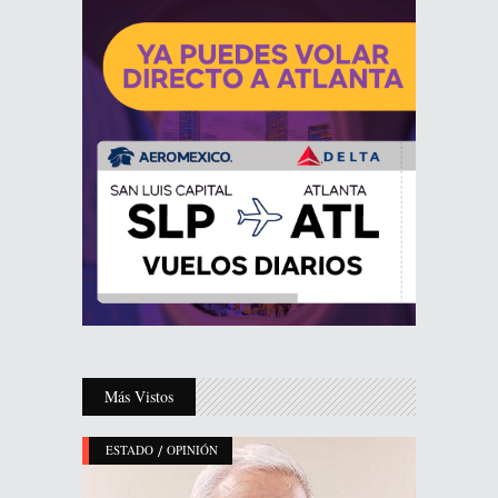
Más Vistos
/
ESTADO
OPINIÓN