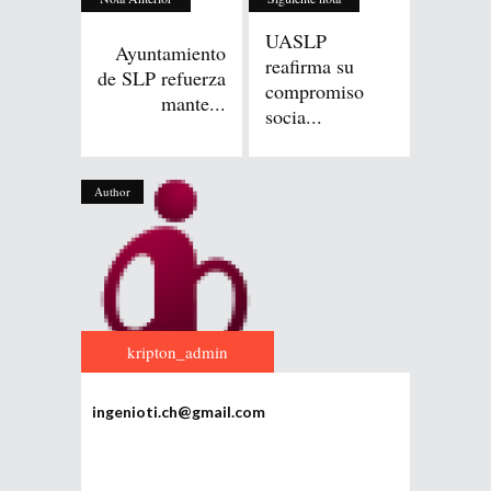
UASLP
Ayuntamiento
reafirma su
de SLP refuerza
compromiso
mante...
socia...
Author
kripton_admin
ingenioti.ch@gmail.com