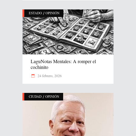
/
ESTADO
OPINIÓN
LaguNotas Mentales: A romper el
cochinito
24 febrero, 2026
/
CIUDAD
OPINIÓN