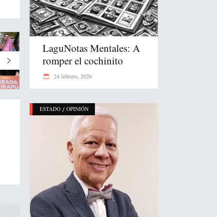
LaguNotas Mentales: A
romper el cochinito
24 febrero, 2026
/
ESTADO
OPINIÓN