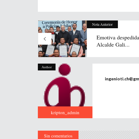
Nota Anterior
Emotiva despedida
Alcalde Gali...
Author
ingenioti.ch@gm
kripton_admin
Sin comentarios