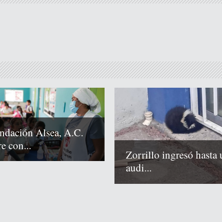
ndación Alsea, A.C.
e con...
Zorrillo ingresó hasta 
audi...