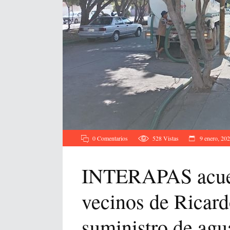
0 Comentarios
528
Vistas
9 enero, 20
INTERAPAS acuer
vecinos de Ricard
suministro de agu