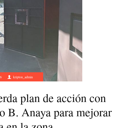
26
kripton_admin
da plan de acción con
o B. Anaya para mejorar
a en la zona