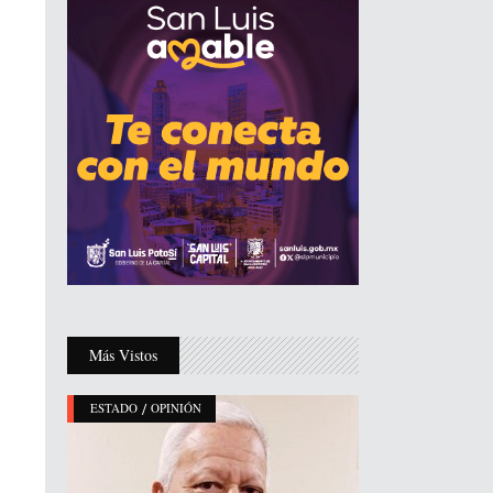
Más Vistos
/
ESTADO
OPINIÓN