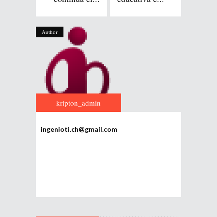
Author
kripton_admin
ingenioti.ch@gmail.com