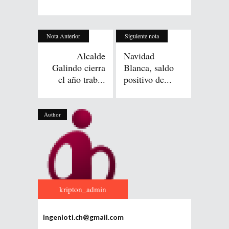
Nota Anterior
Siguiente nota
Alcalde
Navidad
Galindo cierra
Blanca, saldo
el año trab...
positivo de...
Author
kripton_admin
ingenioti.ch@gmail.com