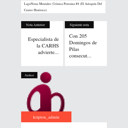
LaguNotas Mentales: Crónica Potosina #4 (El Adoquín Del
Centro Histórico)
Nota Anterior
Siguiente nota
Con 205
Especialista de
Domingos de
la CARHS
Pilas
advierte...
consecut...
Author
kripton_admin