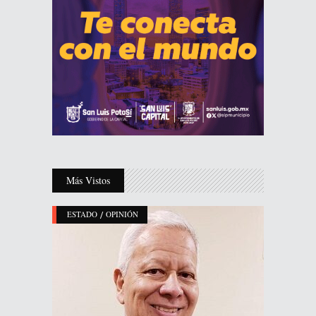
Más Vistos
/
ESTADO
OPINIÓN