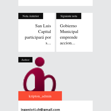
Nota Anterior
Siguiente nota
San Luis
Gobierno
Capital
Municipal
participará por
emprende
s...
accion...
Author
kripton_admin
ingenioti.ch@gmail.com