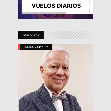
Más Vistos
/
ESTADO
OPINIÓN