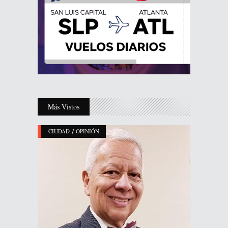
Más Vistos
/
CIUDAD
OPINIÓN