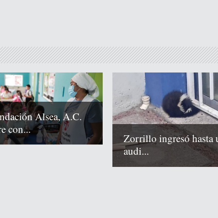
ndación Alsea, A.C.
e con...
Zorrillo ingresó hasta 
audi...