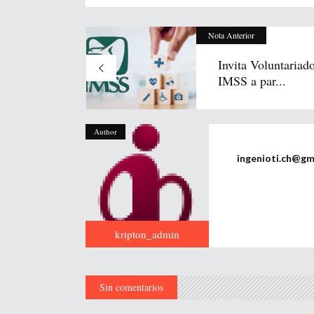
Nota Anterior
Invita Voluntariad
IMSS a par...
Author
ingenioti.ch@gm
kripton_admin
Sin comentarios