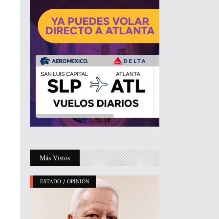
Más Vistos
/
ESTADO
OPINIÓN