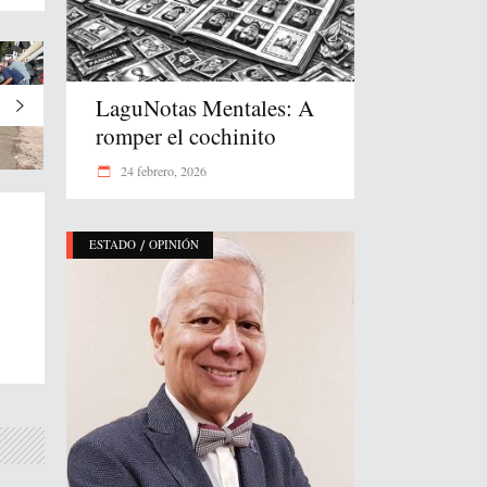
LaguNotas Mentales: A
romper el cochinito
24 febrero, 2026
/
ESTADO
OPINIÓN