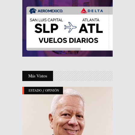
Más Vistos
/
ESTADO
OPINIÓN