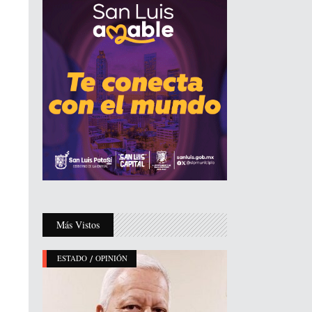
Más Vistos
/
ESTADO
OPINIÓN