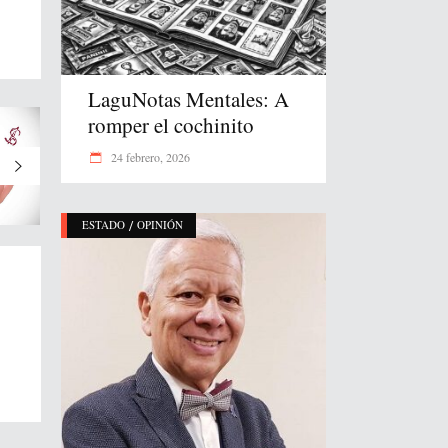
LaguNotas Mentales: A
romper el cochinito
24 febrero, 2026
/
ESTADO
OPINIÓN