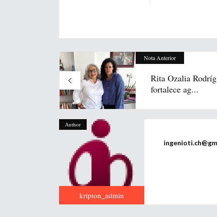
Nota Anterior
Rita Ozalia Rodrí
fortalece ag...
Author
ingenioti.ch@gm
kripton_admin