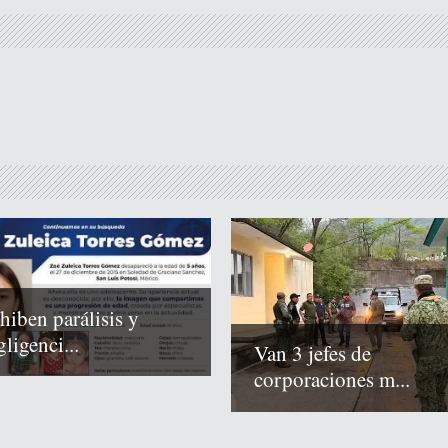
hiben parálisis y
ligenci...
Van 3 jefes de
corporaciones m...