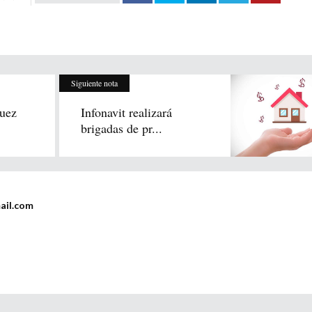
Siguiente nota
guez
Infonavit realizará
brigadas de pr...
ail.com