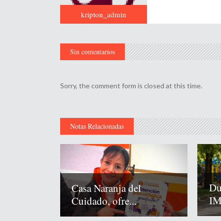
kripton_admin
Sin comentarios
Sorry, the comment form is closed at this time.
Notas Relacionadas
Du
Casa Naranja del
IM
Cuidado, ofre...