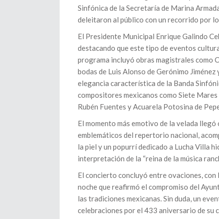
Sinfónica de la Secretaría de Marina Armada
deleitaron al público con un recorrido por l
El Presidente Municipal Enrique Galindo Ceb
destacando que este tipo de eventos cultural
programa incluyó obras magistrales como Ca
bodas de Luis Alonso de Gerónimo Jiménez 
elegancia característica de la Banda Sinfón
compositores mexicanos como Siete Mares y 
Rubén Fuentes y Acuarela Potosina de Pepe G
El momento más emotivo de la velada llegó 
emblemáticos del repertorio nacional, acom
la piel y un popurrí dedicado a Lucha Villa h
interpretación de la “reina de la música ranc
El concierto concluyó entre ovaciones, con
noche que reafirmó el compromiso del Ayunta
las tradiciones mexicanas. Sin duda, un eve
celebraciones por el 433 aniversario de su c