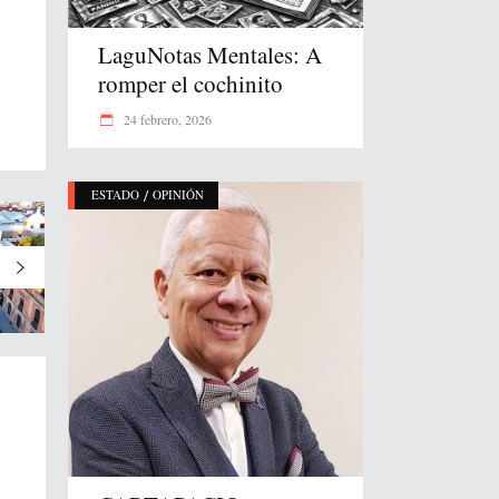
LaguNotas Mentales: A
romper el cochinito
24 febrero, 2026
/
ESTADO
OPINIÓN