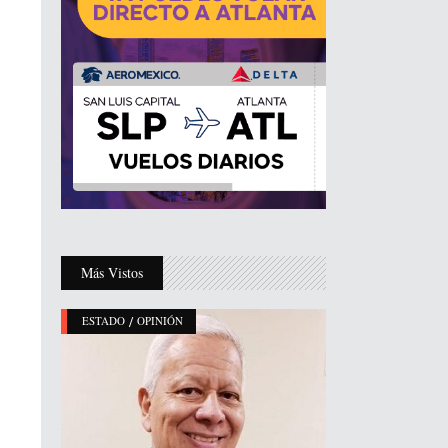
Más Vistos
/
ESTADO
OPINIÓN