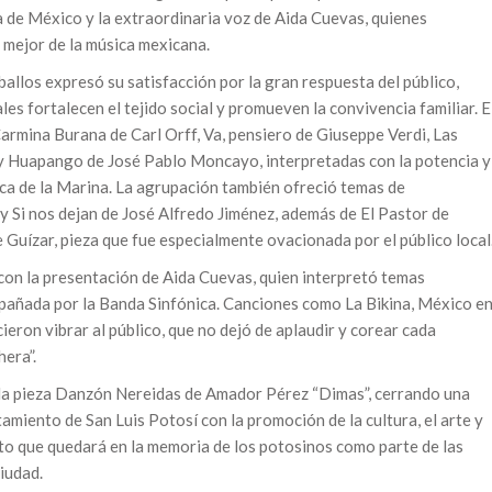
 de México y la extraordinaria voz de Aida Cuevas, quienes
o mejor de la música mexicana.
allos expresó su satisfacción por la gran respuesta del público,
es fortalecen el tejido social y promueven la convivencia familiar. E
rmina Burana de Carl Orff, Va, pensiero de Giuseppe Verdi, Las
y Huapango de José Pablo Moncayo, interpretadas con la potencia y
ica de la Marina. La agrupación también ofreció temas de
Si nos dejan de José Alfredo Jiménez, además de El Pastor de
uízar, pieza que fue especialmente ovacionada por el público local
con la presentación de Aida Cuevas, quien interpretó temas
pañada por la Banda Sinfónica. Canciones como La Bikina, México e
icieron vibrar al público, que no dejó de aplaudir y corear cada
hera”.
 la pieza Danzón Nereidas de Amador Pérez “Dimas”, cerrando una
miento de San Luis Potosí con la promoción de la cultura, el arte y
nto que quedará en la memoria de los potosinos como parte de las
iudad.