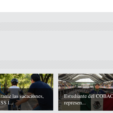
rante las vacaciones,
Estudiante del COBA
SS l...
represen...