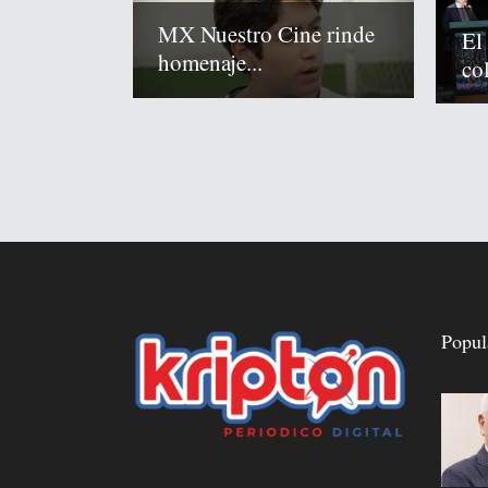
MX Nuestro Cine rinde
El
homenaje...
co
Popul