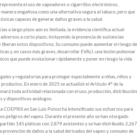
representa el uso de vapeadores o cigarrillos electrónicos,
e manera engañosa como una alternativa segura al tabaco, pero que
 tóxicas capaces de generar daños graves a la salud.
s a largo plazo aún es limitada, la evidencia científica actual
adversos a corto plazo, incluyendo la presencia de sustancias
e liberan estos dispositivos. Su consumo puede aumentar el riesgo d
ticas y, en casos más graves, desarrollar EVALI, una lesión pulmonar
ónicos que puede evolucionar rápidamente y poner en riesgo la vida
ales y regulatorias para proteger especialmente a niñas, niños y
productos. En enero de 2025 se actualizó el Artículo 4° de la
onará toda actividad relacionada con el uso, producción, distribución
s y dispositivos análogos.
 la COEPRIS en San Luis Potosí ha intensificado sus esfuerzos para
 los peligros del vapeo. Durante el presente año se han otorgado
partido 145 pláticas con 2,879 asistentes y se han distribuido 2,267
 la prevención de daños a la salud derivados del vapeo y consumo de