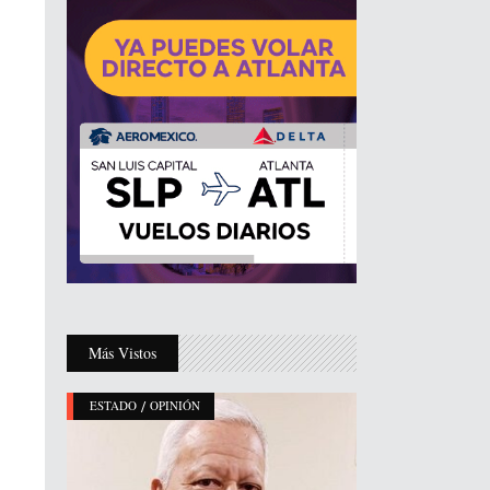
Más Vistos
/
ESTADO
OPINIÓN