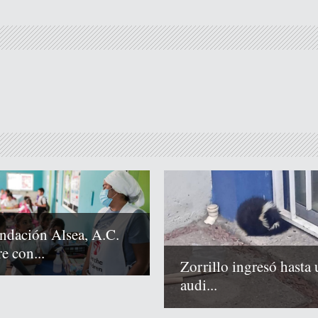
ndación Alsea, A.C.
e con...
Zorrillo ingresó hasta 
audi...