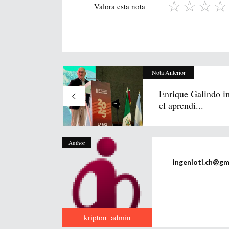
Valora esta nota
Nota Anterior
Enrique Galindo i
el aprendi...
Author
ingenioti.ch@gm
kripton_admin