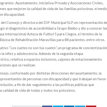
egrantes: Ayuntamiento, Iniciativa Privada y Asociaciones Civiles,
es que mejoren la calidad de vida de las familias potosinas, el medi
on discapacidad.
a del Consejo y directora del DIF Municipal SLP, en representación d
gó el diagnóstico de accesibilidad a Grupo Bimbo y dio a conocer la
pa Internacional Azteca de Futbol 5 para Ciegos, el término de la
 Básica de Rehabilitación Maravillas para 88 pacientes, entre otros.
ativo “Los cuetes no son tus cuates”, un programa de concientizació
 la niñez y adolescencia. Además de la segunda etapa
órico, relativa a espacios inclusivos, cajones de estacionamiento
ciones que se realizan.
onsejo, conformado por distintas direcciones del ayuntamiento, la
 representantes de personas con discapacidad y que trabajan en favor
clusión, a fin de dar seguimiento a las políticas públicas que
a calidad de vida de todas y todos los potosinos.