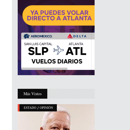
Más Vistos
/
ESTADO
OPINIÓN