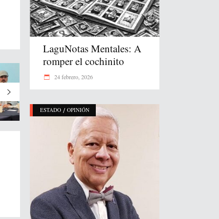
LaguNotas Mentales: A
romper el cochinito
24 febrero, 2026
/
ESTADO
OPINIÓN