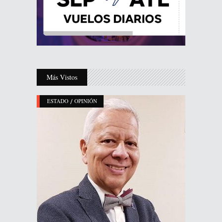
Más Vistos
/
ESTADO
OPINIÓN