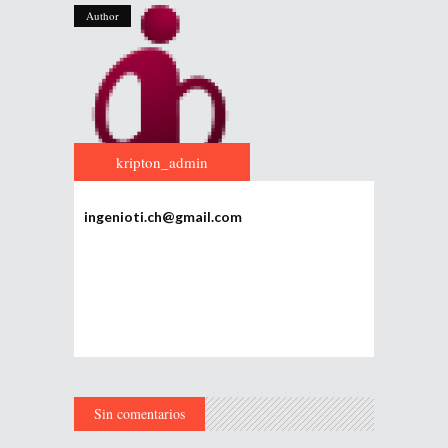
Author
kripton_admin
ingenioti.ch@gmail.com
Sin comentarios