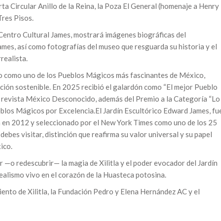
ta Circular Anillo de la Reina, la Poza El General (homenaje a Henry
Tres Pisos.
 Centro Cultural James, mostrará imágenes biográficas del
mes, así como fotografías del museo que resguarda su historia y el
realista.
ado como uno de los Pueblos Mágicos más fascinantes de México,
ación sostenible. En 2025 recibió el galardón como “El mejor Pueblo
a revista México Desconocido, además del Premio a la Categoría “Lo
blos Mágicos por Excelencia.El Jardín Escultórico Edward James, fu
n en 2012 y seleccionado por el New York Times como uno de los 25
ebes visitar, distinción que reafirma su valor universal y su papel
ico.
r —o redescubrir— la magia de Xilitla y el poder evocador del Jardín
ealismo vivo en el corazón de la Huasteca potosina.
iento de Xilitla, la Fundación Pedro y Elena Hernández AC y el