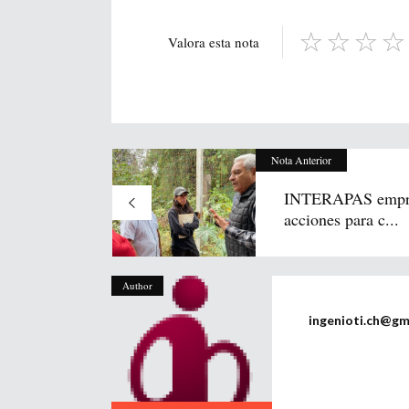
Valora esta nota
Nota Anterior
INTERAPAS empr
acciones para c...
Author
ingenioti.ch@gm