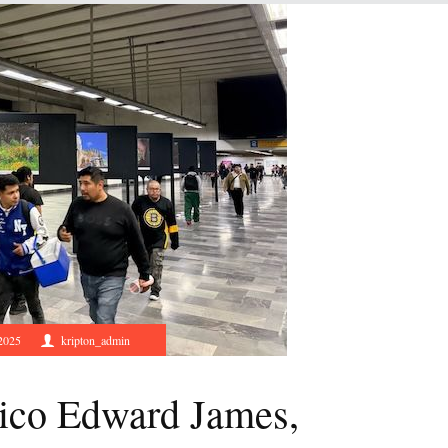
 2025
kripton_admin
rico Edward James,