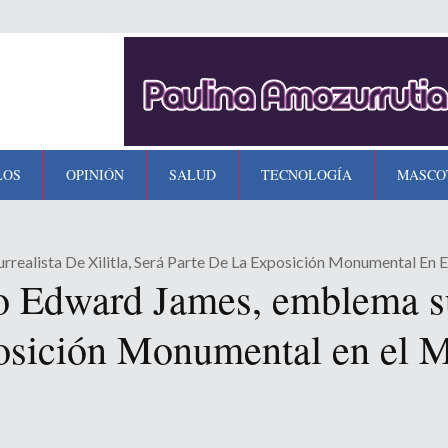
LOS
OPINIÓN
SALUD
TECNOLOGÍA
MASCO
rrealista De Xilitla, Será Parte De La Exposición Monumental En
o Edward James, emblema sur
posición Monumental en el M