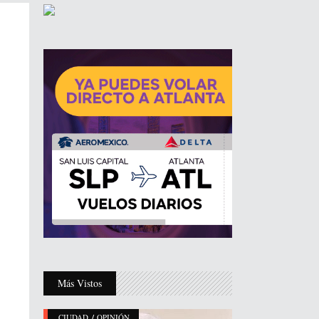
Más Vistos
/
CIUDAD
OPINIÓN