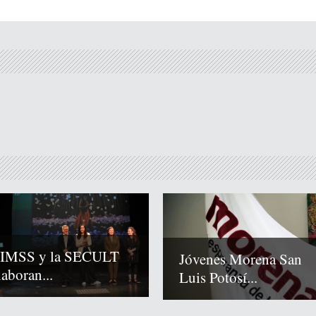
 IMSS y la SECULT
Jóvenes Morena San
laboran...
Luis Potosí...